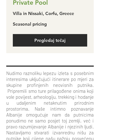
Private Pool
Villa in Nissaki, Corfu, Greece
Seasonal
Seasonal pricing
pricing
Pregledaj tečaj
Nudimo raznoliku lepezu izleta s posebnim
interesima uključujući itinerare po mjeri za
skupine profinjenih neovisnih putnika.
Pripremili smo ture prilagođene onima koji
vole povijest, arheologiju, trekking i hodanje
u udaljenim netaknutim prirodnim
prostorima. Naše intimno poznavanje
Albanije omogućuje nam da putnicima
ponudimo ne samo posjet toj zemlji, već i
pravo razumijevanje Albanije i njezinih ljudi.
Nastavljamo stvarati izvanrednu nišu za
putnike koji cijene našu pažnju posvećenu