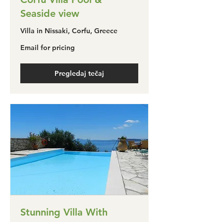
Seaside view
Villa in Nissaki, Corfu, Greece
Email
Email for pricing
for
pricing
Pregledaj tečaj
Stunning Villa With