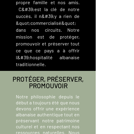
propre famille et nos amis.
C&#39;est la clé de notre
succès, il n&#39;y a rien de
&quot;commercialisé&quot;
dans nos circuits. Notre
mission est de protéger,
promouvoir et préserver tout
ce que ce pays a à offrir
l&#39;hospitalité albanaise
traditionnelle.
PROTÉGER, PRÉSERVER,
PROMOUVOIR
Notre philosophie depuis le
début a toujours été que nous
devons offrir une expérience
albanaise authentique tout en
préservant notre patrimoine
culturel et en respectant nos
ressources naturelles. Nous