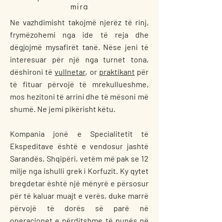
mira
Ne vazhdimisht takojmë njerëz të rinj,
frymëzohemi nga ide të reja dhe
dëgjojmë mysafirët tanë. Nëse jeni të
interesuar për një nga turnet tona,
dëshironi të
vullnetar
, or
praktikant
për
të fituar përvojë të mrekullueshme,
mos hezitoni të arrini dhe të mësoni më
shumë. Ne jemi pikërisht këtu.
Kompania jonë e Specialitetit të
Ekspeditave është e vendosur jashtë
Sarandës, Shqipëri, vetëm më pak se 12
milje nga ishulli grek i Korfuzit. Ky qytet
bregdetar është një mënyrë e përsosur
për të kaluar muajt e verës, duke marrë
përvojë të dorës së parë në
operacionet e përditshme të punës në