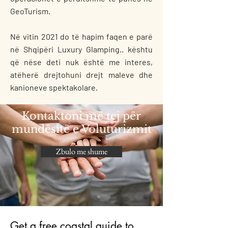
GeoTurism.
Në vitin 2021 do të hapim faqen e parë
në Shqipëri Luxury Glamping.. kështu
që nëse deti nuk është me interes,
atëherë drejtohuni drejt maleve dhe
kanioneve spektakolare.
Kontaktoni më tej për
mundësitë e Voluturizmit
Zbulo me shume
Get a free coastal guide to