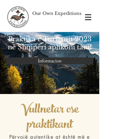
Our Own Expeditions
Praktika e Turizmit 2023
në Shqipëri aplikoni tani!
Informacion
Vullnetar ose
praktikant
Përvojë autentike at është më e